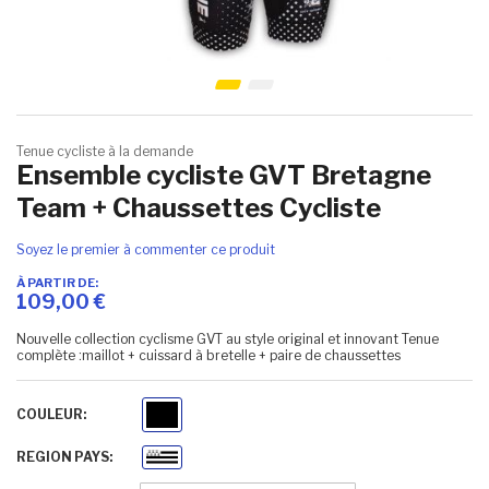
Skip to the beginning of the images gallery
Tenue cycliste à la demande
Ensemble cycliste GVT Bretagne
Team + Chaussettes Cycliste
Soyez le premier à commenter ce produit
À PARTIR DE
109,00 €
Nouvelle collection cyclisme GVT au style original et innovant Tenue
complète :maillot + cuissard à bretelle + paire de chaussettes
COULEUR
Noir
REGION PAYS
Bretagne