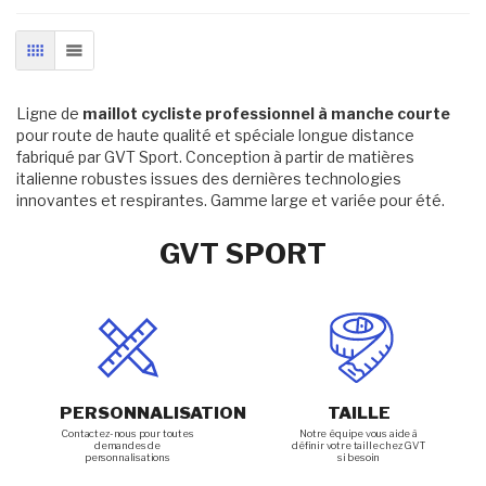
liste d’envie
En stock
liste d’envie
En stock
Ajouter au panier
Ajouter au panier
GRILLE
LISTE
Ligne de
maillot cycliste professionnel à manche courte
pour route de haute qualité et spéciale longue distance
fabriqué par GVT Sport. Conception à partir de matières
italienne robustes issues des dernières technologies
innovantes et respirantes. Gamme large et variée pour été.
GVT SPORT
PERSONNALISATION
TAILLE
Contactez-nous pour toutes
Notre équipe vous aide à
demandes de
définir votre taille chez GVT
personnalisations
si besoin