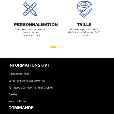
PERSONNALISATION
TAILLE
Contactez-nous pour toutes
Notre équipe vous aide à
demandes de
définir votre taille chez GVT
personnalisations
si besoin
INFORMATIONS GVT
Qui sommes-nous
Conditions générales de ventes
Politique de Confidentialité et Cookies
Cookies
Nous contacter
COMMANDE