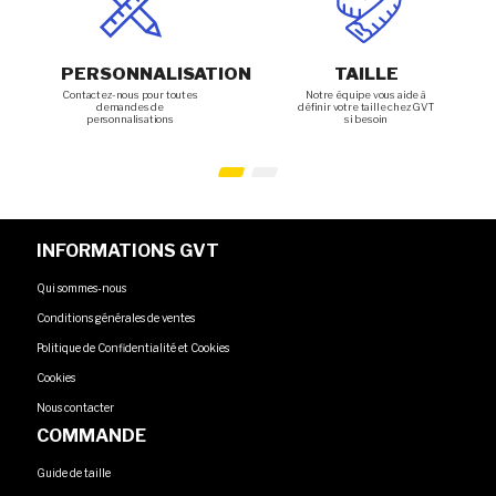
PERSONNALISATION
TAILLE
Contactez-nous pour toutes
Notre équipe vous aide à
demandes de
définir votre taille chez GVT
personnalisations
si besoin
INFORMATIONS GVT
Qui sommes-nous
Conditions générales de ventes
Politique de Confidentialité et Cookies
Cookies
Nous contacter
COMMANDE
Guide de taille