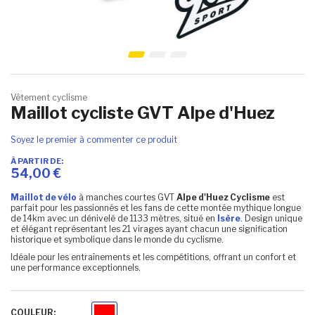
Skip to the beginning of the images gallery
Vêtement cyclisme
Maillot cycliste GVT Alpe d'Huez
Soyez le premier à commenter ce produit
À PARTIR DE
54,00 €
Maillot de vélo
à manches courtes GVT
Alpe d'Huez Cyclisme
est
parfait pour les passionnés et les fans de cette montée mythique longue
de 14km avec un dénivelé de 1133 mètres, situé en
Isère
. Design unique
et élégant représentant les 21 virages ayant chacun une signification
historique et symbolique dans le monde du cyclisme.
Idéale pour les entraînements et les compétitions, offrant un confort et
une performance exceptionnels.
COULEUR