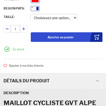
Rouge
REGION PAYS
Isere
TAILLE
Ajouter au panier
En stock
Ajouter à ma liste d’envie
DÉTAILS DU PRODUIT
DESCRIPTION
MAILLOT CYCLISTE GVT ALPE