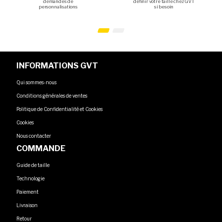
demandes de
définir votre taille chez GVT
personnalisations
si besoin
INFORMATIONS GVT
Qui sommes-nous
Conditions générales de ventes
Politique de Confidentialité et Cookies
Cookies
Nous contacter
COMMANDE
Guide de taille
Technologie
Paiement
Livraison
Retour