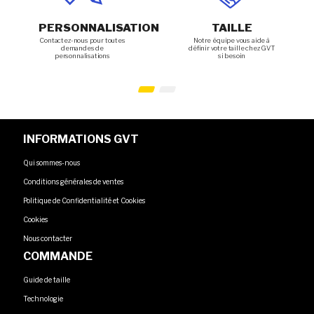
PERSONNALISATION
TAILLE
Contactez-nous pour toutes
Notre équipe vous aide à
demandes de
définir votre taille chez GVT
personnalisations
si besoin
INFORMATIONS GVT
Qui sommes-nous
Conditions générales de ventes
Politique de Confidentialité et Cookies
Cookies
Nous contacter
COMMANDE
Guide de taille
Technologie