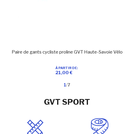
Paire de gants cycliste proline GVT Haute-Savoie Vélo
À PARTIR DE
Ajouter à ma liste d’envie
En stock
21,00 €
Ajouter au panier
1
/
7
GVT SPORT