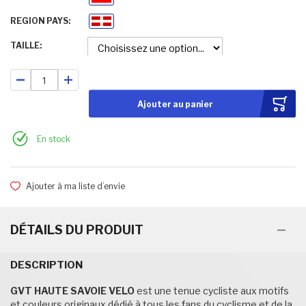
REGION PAYS
Haute-Savoie
TAILLE
Ajouter au panier
En stock
Ajouter à ma liste d’envie
DÉTAILS DU PRODUIT
DESCRIPTION
GVT HAUTE SAVOIE
VELO
est une tenue cycliste aux motifs
et couleurs originaux dédié à tous les fans du cyclisme et de la