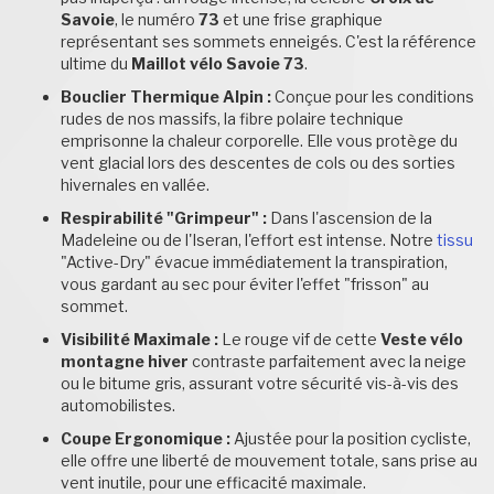
Savoie
, le numéro
73
et une frise graphique
représentant ses sommets enneigés. C'est la référence
ultime du
Maillot vélo Savoie 73
.
Bouclier Thermique Alpin :
Conçue pour les conditions
rudes de nos massifs, la fibre polaire technique
emprisonne la chaleur corporelle. Elle vous protège du
vent glacial lors des descentes de cols ou des sorties
hivernales en vallée.
Respirabilité "Grimpeur" :
Dans l'ascension de la
Madeleine ou de l'Iseran, l'effort est intense. Notre
tissu
"Active-Dry" évacue immédiatement la transpiration,
vous gardant au sec pour éviter l'effet "frisson" au
sommet.
Visibilité Maximale :
Le rouge vif de cette
Veste vélo
montagne hiver
contraste parfaitement avec la neige
ou le bitume gris, assurant votre sécurité vis-à-vis des
automobilistes.
Coupe Ergonomique :
Ajustée pour la position cycliste,
elle offre une liberté de mouvement totale, sans prise au
vent inutile, pour une efficacité maximale.