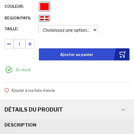
COULEUR
Rouge
REGION PAYS
Savoie
TAILLE
Ajouter au panier
En stock
Ajouter à ma liste d’envie
DÉTAILS DU PRODUIT
DESCRIPTION