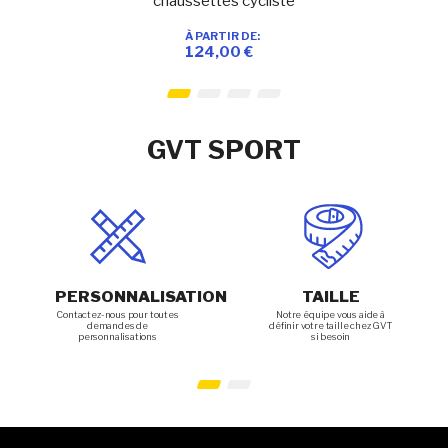
chaussettes cycliste
À PARTIR DE
Ajouter à ma liste d’envie
En stock
124,00 €
Ajouter au panier
GVT SPORT
PERSONNALISATION
TAILLE
Contactez-nous pour toutes
Notre équipe vous aide à
demandes de
définir votre taille chez GVT
personnalisations
si besoin