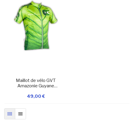
Maillot de vélo GVT
Amazonie Guyane
Française
49,00 €
Ajouter à ma
liste d’envie
En stock
Ajouter au panier
GRILLE
LISTE