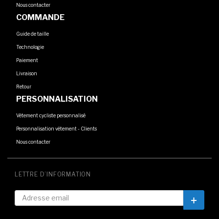
Nous contacter
COMMANDE
Guide de taille
Technologie
Paiement
Livraison
Retour
PERSONNALISATION
Vêtement cycliste personnalisé
Personnalisation vêtement - Clients
Nous contacter
LETTRE D’INFORMATION
Inscrip