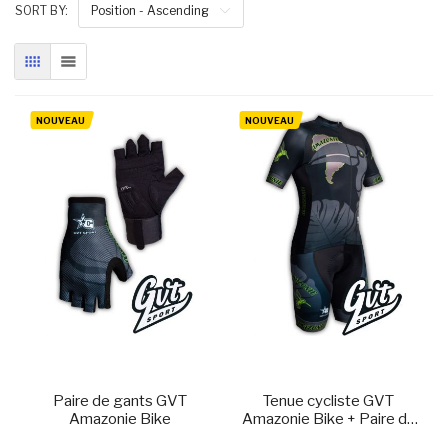
SORT BY:
Position - Ascending
GRILLE
LISTE
NOUVEAU
NOUVEAU
Paire de gants GVT
Tenue cycliste GVT
Amazonie Bike
Amazonie Bike + Paire de
gants et chaussettes